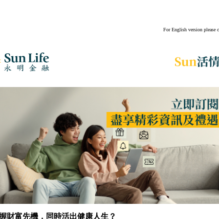
For English version please 
握財富先機，同時活出健康人生？