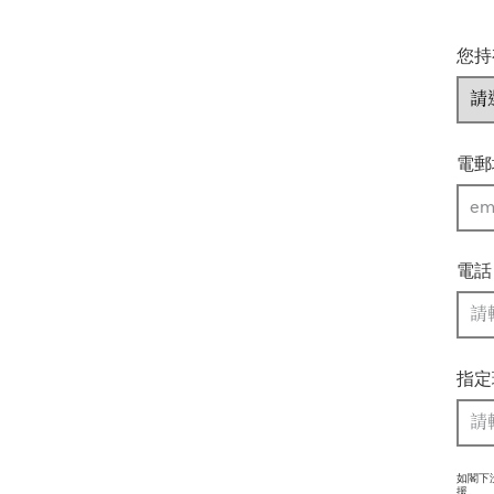
您持
電郵
電話
指定
如閣下
援。